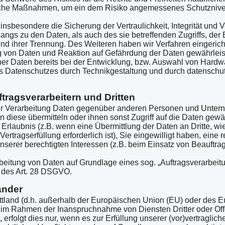
sche Maßnahmen, um ein dem Risiko angemessenes Schutznive
besondere die Sicherung der Vertraulichkeit, Integrität und V
angs zu den Daten, als auch des sie betreffenden Zugriffs, der
und ihrer Trennung. Des Weiteren haben wir Verfahren eingeric
 von Daten und Reaktion auf Gefährdung der Daten gewährleist
r Daten bereits bei der Entwicklung, bzw. Auswahl von Hardwa
s Datenschutzes durch Technikgestaltung und durch datenschut
tragsverarbeitern und Dritten
r Verarbeitung Daten gegenüber anderen Personen und Untern
an diese übermitteln oder ihnen sonst Zugriff auf die Daten gewäh
Erlaubnis (z.B. wenn eine Übermittlung der Daten an Dritte, wi
Vertragserfüllung erforderlich ist), Sie eingewilligt haben, eine 
nserer berechtigten Interessen (z.B. beim Einsatz von Beauftrag
arbeitung von Daten auf Grundlage eines sog. „Auftragsverarbeit
e des Art. 28 DSGVO.
änder
ittland (d.h. außerhalb der Europäischen Union (EU) oder des 
 im Rahmen der Inanspruchnahme von Diensten Dritter oder Off
 erfolgt dies nur, wenn es zur Erfüllung unserer (vor)vertraglich