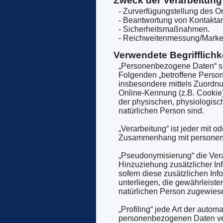
Zweck der Verarbeitung
- Zurverfügungstellung des O
- Beantwortung von Kontakta
- Sicherheitsmaßnahmen.
- Reichweitenmessung/Marke
Verwendete Begrifflichk
„Personenbezogene Daten“ sind 
Folgenden „betroffene Person“)
insbesondere mittels Zuordn
Online-Kennung (z.B. Cookie)
der physischen, physiologische
natürlichen Person sind.
„Verarbeitung“ ist jeder mit 
Zusammenhang mit personenbe
„Pseudonymisierung“ die Ver
Hinzuziehung zusätzlicher In
sofern diese zusätzlichen I
unterliegen, die gewährleiste
natürlichen Person zugewies
„Profiling“ jede Art der auto
personenbezogenen Daten ver