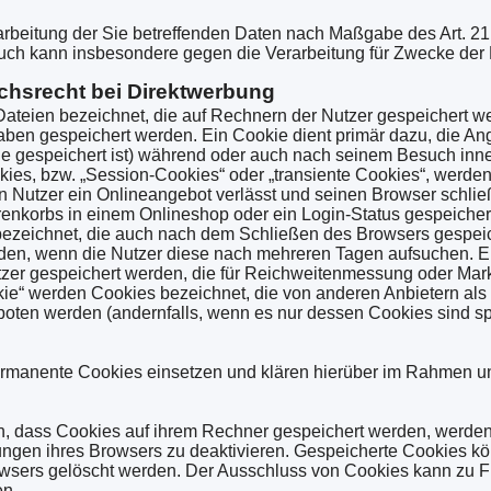
arbeitung der Sie betreffenden Daten nach Maßgabe des Art. 2
uch kann insbesondere gegen die Verarbeitung für Zwecke der 
chsrecht bei Direktwerbung
Dateien bezeichnet, die auf Rechnern der Nutzer gespeichert w
ben gespeichert werden. Ein Cookie dient primär dazu, die An
e gespeichert ist) während oder auch nach seinem Besuch inn
kies, bzw. „Session-Cookies“ oder „transiente Cookies“, werde
 Nutzer ein Onlineangebot verlässt und seinen Browser schlie
arenkorbs in einem Onlineshop oder ein Login-Status gespeicher
bezeichnet, die auch nach dem Schließen des Browsers gespeich
rden, wenn die Nutzer diese nach mehreren Tagen aufsuchen. 
utzer gespeichert werden, die für Reichweitenmessung oder Ma
kie“ werden Cookies bezeichnet, die von anderen Anbietern als
boten werden (andernfalls, wenn es nur dessen Cookies sind spr
rmanente Cookies einsetzen und klären hierüber im Rahmen u
en, dass Cookies auf ihrem Rechner gespeichert werden, werde
ungen ihres Browsers zu deaktivieren. Gespeicherte Cookies k
wsers gelöscht werden. Der Ausschluss von Cookies kann zu 
en.