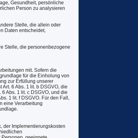
Lage, Gesundheit, persönliche
ürlichen Person zu analysieren
ndere Stelle, die allein oder
n Daten entscheidet,
ere Stelle, die personenbezogene
beitungen mit. Sofern die
grundlage für die Einholung von
ung zur Erfüllung unserer
rt. 6 Abs. 1 lit. b DSGVO, die
. 6 Abs. 1 lit. c DSGVO, und die
bs. 1 lit. f DSGVO. Für den Fall,
n eine Verarbeitung
undlage.
k, der Implementierungskosten
hiedlichen
er Personen, geeignete