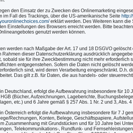
egen den Einsatz der zu Zwecken des Onlinemarketing eingese
em im Fall des Trackings, über die US-amerikanische Seite
http:
.youronlinechoices.com/
erklärt werden. Des Weiteren kann die
 den Einstellungen des Browsers erreicht werden. Bitte beachte
 Onlineangebotes genutzt werden können.
ten werden nach Maßgabe der Art. 17 und 18 DSGVO gelöscht od
im Rahmen dieser Datenschutzerklärung ausdrücklich angegebe
, sobald sie für ihre Zweckbestimmung nicht mehr erforderlich 
lichten entgegenstehen. Sofern die Daten nicht gelöscht werden
rforderlich sind, wird deren Verarbeitung eingeschränkt. D.h. 
beitet. Das gilt z.B. für Daten, die aus handels- oder steuerrec
n Deutschland, erfolgt die Aufbewahrung insbesondere für 10 
 4 HGB (Bücher, Aufzeichnungen, Lageberichte, Buchungsbelege
agen, etc.) und 6 Jahre gemäß § 257 Abs. 1 Nr. 2 und 3, Abs. 
n Österreich erfolgt die Aufbewahrung insbesondere für 7 J g
lege/Rechnungen, Konten, Belege, Geschäftspapiere, Aufstell
re im Zusammenhang mit Grundstücken und für 10 Jahre bei Un
tungen, Telekommunikations-, Rundfunk- und Fernsehleistungen