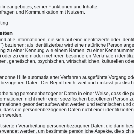
nlineangebotes, seiner Funktionen und Inhalte.
nfragen und Kommunikation mit Nutzern.
ting
eiten
alle Informationen, die sich auf eine identifizierte oder identi
 beziehen; als identifizierbar wird eine natürliche Person anges
ung zu einer Kennung wie einem Namen, zu einer Kennnummer, 
 oder zu einem oder mehreren besonderen Merkmalen identifizi
n, genetischen, psychischen, wirtschaftlichen, kulturellen oder 
oder ohne Hilfe automatisierter Verfahren ausgeführte Vorgang o
zogenen Daten. Der Begriff reicht weit und umfasst praktisc
arbeitung personenbezogener Daten in einer Weise, dass die
formationen nicht mehr einer spezifischen betroffenen Person 
nformationen gesondert aufbewahrt werden und technischen un
n, dass die personenbezogenen Daten nicht einer identifizierten 
en werden.
matisierten Verarbeitung personenbezogener Daten, die darin bes
wendet werden, um bestimmte persönliche Aspekte, die sich au