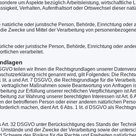
sondere um Aspekte bezüglich Arbeitsleistung, wirtschaftliche 
ässigkeit, Verhalten, Aufenthaltsort oder Ortswechsel dieser nat
e natürliche oder juristische Person, Behörde, Einrichtung oder a
die Zwecke und Mittel der Verarbeitung von personenbezogene
türliche oder juristische Person, Behörde, Einrichtung oder and
rtlichen verarbeitet.
undlagen
GVO teilen wir Ihnen die Rechtsgrundlagen unserer Datenverar
schutzerklärung nicht genannt wird, gilt Folgendes: Die Rechts
 1 lit. a und Art. 7 DSGVO, die Rechtsgrundlage für die Verarbeit
vertraglicher Maßnahmen sowie Beantwortung von Anfragen ist A
eitung zur Erfüllung unserer rechtlichen Verpflichtungen ist Art
beitung zur Wahrung unserer berechtigten Interessen ist Art. 6 A
en der betroffenen Person oder einer anderen natürlichen Perso
rderlich machen, dient Art. 6 Abs. 1 lit. d DSGVO als Rechtsgr
 Art. 32 DSGVO unter Berücksichtigung des Stands der Techni
r Umstände und der Zwecke der Verarbeitung sowie der untersc
nd Schwere des Risikos für die Rechte und Freiheiten natürlich