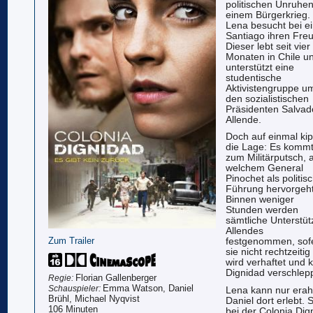
politischen Unruhen
einem Bürgerkrieg.
Lena besucht bei e
Santiago ihren Fre
Dieser lebt seit
vier
Monaten in Chile u
unterstützt eine
studentische
Aktivistengruppe u
den sozialistischen
Präsidenten Salvad
Allende.
Doch auf einmal kip
die Lage: Es komm
zum Militärputsch, 
welchem General
Pinochet als politis
Führung hervorgeht
Binnen weniger
Stunden werden
sämtliche Unterstüt
Allendes
Zum Trailer
festgenommen, sof
sie nicht rechtzeiti
wird verhaftet und k
Dignidad verschlepp
Florian Gallenberger
Regie:
Emma Watson, Daniel
Schauspieler:
Lena kann nur era
Brühl, Michael Nyqvist
Daniel dort erlebt. 
106 Minuten
bei der Colonia Dig