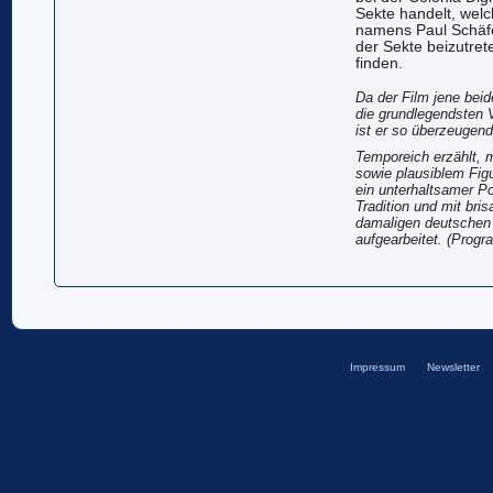
Sekte handelt, wel
namens Paul Schäfer
der Sekte beizutret
finden.
Da der Film jene bei
die grundlegendsten V
ist er so überzeugend 
Temporeich erzählt, 
sowie plausiblem Figu
ein unterhaltsamer Pol
Tradition und mit bris
damaligen deutschen A
aufgearbeitet. (Prog