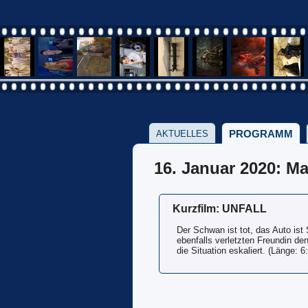
PROGRAMM
AKTUELLES
16. Januar 2020: M
Kurzfilm: UNFALL
Der Schwan ist tot, das Auto ist 
ebenfalls verletzten Freundin de
die Situation eskaliert. (Länge: 6