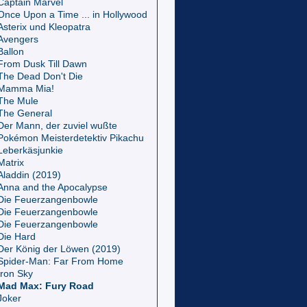
Captain Marvel
Once Upon a Time ... in Hollywood
Asterix und Kleopatra
Avengers
Ballon
From Dusk Till Dawn
The Dead Don't Die
Mamma Mia!
The Mule
The General
Der Mann, der zuviel wußte
Pokémon Meisterdetektiv Pikachu
Leberkäsjunkie
Matrix
Aladdin (2019)
Anna and the Apocalypse
Die Feuerzangenbowle
Die Feuerzangenbowle
Die Feuerzangenbowle
Die Hard
Der König der Löwen (2019)
Spider-Man: Far From Home
Iron Sky
Mad Max: Fury Road
Joker