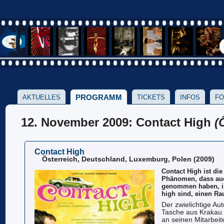
PROGRAMM
AKTUELLES
TICKETS
INFOS
FO
12. November 2009: Contact High
(
Contact High
Österreich, Deutschland, Luxemburg, Polen (2009)
Contact High ist di
Phänomen, dass auc
genommen haben, im
high sind, einen Ra
Der zwielichtige Aut
Tasche aus Krakau 
an seinen Mitarbeit