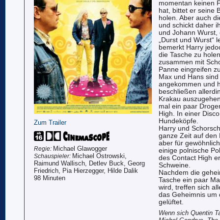
momentan keinen F
hat, bittet er sein
holen. Aber auch di
und schickt daher i
und Johann Wurst, d
„Durst und Wurst“ l
bemerkt Harry jedoc
die Tasche zu holen
zusammen mit Schor
Panne eingreifen z
Max und Hans sind
angekommen und h
beschließen allerdi
Krakau auszugehen.
mal ein paar Droge
High. In einer Disc
Hundeköpfe.
Zum Trailer
Harry und Schorsch
ganze Zeit auf den 
aber für gewöhnlich
Michael Glawogger
Regie:
einige polnische P
Michael Ostrowski,
Schauspieler:
des Contact High e
Raimund Wallisch, Detlev Buck, Georg
Schweine.
Friedrich, Pia Hierzegger, Hilde Dalik
Nachdem die geheim
98 Minuten
Tasche ein paar Ma
wird, treffen sich a
das Geheimnis um d
gelüftet.
Wenn sich Quentin Ta