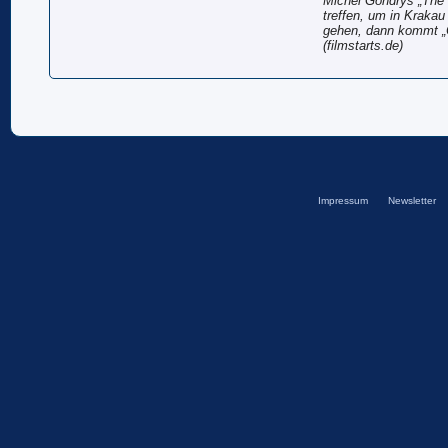
Michel Gondrys „The 
treffen, um in Kraka
gehen, dann kommt „C
(filmstarts.de)