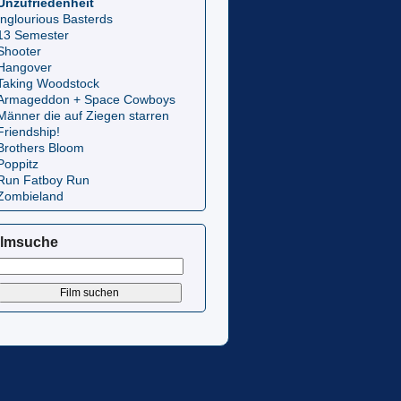
Unzufriedenheit
Inglourious Basterds
13 Semester
Shooter
Hangover
Taking Woodstock
Armageddon + Space Cowboys
Männer die auf Ziegen starren
Friendship!
Brothers Bloom
Poppitz
Run Fatboy Run
Zombieland
ilmsuche