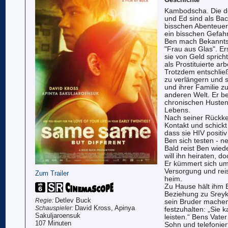
Kambodscha. Die de
und Ed sind als Ba
bisschen Abenteuer
ein bisschen Gefahr
Ben mach Bekanntsc
"Frau aus Glas". E
sie von Geld spricht
als Prostituierte arb
Trotzdem entschließ
zu verlängern und 
und ihrer Familie zu 
anderen Welt. Er be
chronischen Husten
Lebens.
Nach seiner Rückkeh
Kontakt und schickt 
dass sie HIV positi
Ben sich testen - ne
Bald reist Ben wie
will ihn heiraten, d
Er kümmert sich um
Versorgung und rei
Zum Trailer
heim.
Zu Hause hält ihm E
Beziehung zu Sreyk
Detlev Buck
Regie:
sein Bruder machen
David Kross, Apinya
Schauspieler:
festzuhalten: „Sie 
Sakuljaroensuk
leisten.“ Bens Vate
107 Minuten
Sohn und telefonier