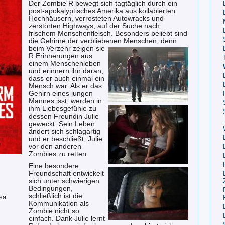
Der Zombie R bewegt sich tagtäglich durch ein
post-apokalyptisches Amerika aus kollabierten
Hochhäusern, verrosteten Autowracks und
zerstörten Highways, auf der Suche nach
frischem Menschenfleisch. Besonders beliebt sind
die Gehirne der verbliebenen
Menschen, denn
beim Verzehr zeigen sie
R Erinnerungen aus
einem Menschenleben
und erinnern ihn daran,
dass er auch einmal ein
Mensch war. Als er das
Gehirn eines jungen
Mannes isst, werden in
ihm Liebesgefühle zu
dessen Freundin Julie
geweckt. Sein Leben
ändert sich schlagartig
und er beschließt, Julie
vor den anderen
Zombies zu retten.
Eine besondere
Freundschaft entwickelt
sich unter schwierigen
Bedingungen,
schließlich ist die
esa
Kommunikation als
Zombie nicht so
einfach. Dank Julie lernt