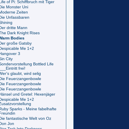
Life of Pi: Schiffbruch mit Tiger
Die Monster Uni
Moderne Zeiten
Die Unfassbaren
Shining
Der dritte Mann
The Dark Knight Rises
Warm Bodies
Der große Gatsby
Despicable Me 1+2
Hangover 3
Sin City
Sondervorstellung Bottled Life
___Eintritt frei!
Wer's glaubt, wird selig
Die Feuerzangenbowle
Die Feuerzangenbowle
Die Feuerzangenbowle
Hänsel und Gretel: Hexenjäger
Despicable Me 1+2
Zusatzvorstellung
Ruby Sparks - Meine fabelhafte
Freundin
Die fantastische Welt von Oz
Don Jon
Star Trek Into Darkness