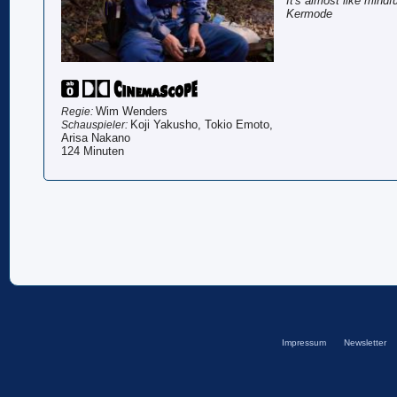
It's almost like mind
Kermode
Wim Wenders
Regie:
Koji Yakusho, Tokio Emoto,
Schauspieler:
Arisa Nakano
124 Minuten