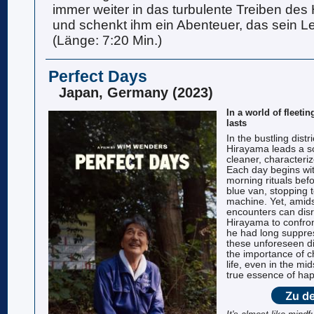
immer weiter in das turbulente Treiben de
und schenkt ihm ein Abenteuer, das sein L
(Länge: 7:20 Min.)
Perfect Days
Japan, Germany (2023)
In a world of fleeti
lasts
In the bustling distr
Hirayama leads a soli
cleaner, characteri
Each day begins wi
morning rituals bef
blue van, stopping 
machine. Yet, amid
encounters can disru
Hirayama to confron
he had long suppre
these unforeseen di
the importance of ch
life, even in the mid
true essence of ha
Zu de