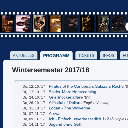
PROGRAMM
AKTUELLES
TICKETS
INFOS
FO
Wintersemester 2017/18
Pirates of the Caribbean: Salazars Rache
Do,
12. 10. '17
(S
Spider-Man: Homecoming
Di,
17. 10. '17
Grießnockerlaffäre
Di,
24. 10. '17
(BV)
A Fistful of Dollars
Do,
26. 10. '17
(English Version)
Logan - The Wolverine
Di,
31. 10. '17
Arrival
Di,
07. 11. '17
Ich - Einfach unverbesserlich 1+2+3
Do,
09. 11. '17
(Triple F
Jugend ohne Gott
Di,
14. 11. '17