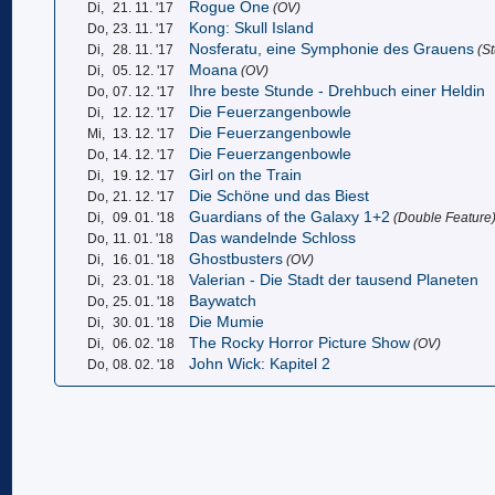
Rogue One
Di,
21. 11. '17
(OV)
Kong: Skull Island
Do,
23. 11. '17
Nosferatu, eine Symphonie des Grauens
Di,
28. 11. '17
(St
Moana
Di,
05. 12. '17
(OV)
Ihre beste Stunde - Drehbuch einer Heldin
Do,
07. 12. '17
Die Feuerzangenbowle
Di,
12. 12. '17
Die Feuerzangenbowle
Mi,
13. 12. '17
Die Feuerzangenbowle
Do,
14. 12. '17
Girl on the Train
Di,
19. 12. '17
Die Schöne und das Biest
Do,
21. 12. '17
Guardians of the Galaxy 1+2
Di,
09. 01. '18
(Double Feature
Das wandelnde Schloss
Do,
11. 01. '18
Ghostbusters
Di,
16. 01. '18
(OV)
Valerian - Die Stadt der tausend Planeten
Di,
23. 01. '18
Baywatch
Do,
25. 01. '18
Die Mumie
Di,
30. 01. '18
The Rocky Horror Picture Show
Di,
06. 02. '18
(OV)
John Wick: Kapitel 2
Do,
08. 02. '18