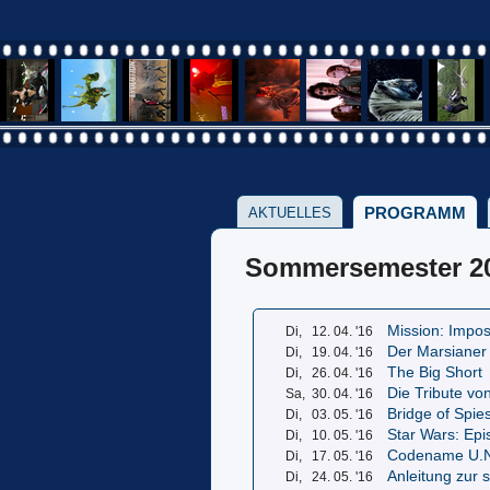
PROGRAMM
AKTUELLES
Sommersemester 2
Mission: Impos
Di,
12. 04. '16
Der Marsianer
Di,
19. 04. '16
The Big Short
Di,
26. 04. '16
Die Tribute v
Sa,
30. 04. '16
Bridge of Spie
Di,
03. 05. '16
Star Wars: Epi
Di,
10. 05. '16
Codename U.N
Di,
17. 05. '16
Anleitung zur 
Di,
24. 05. '16