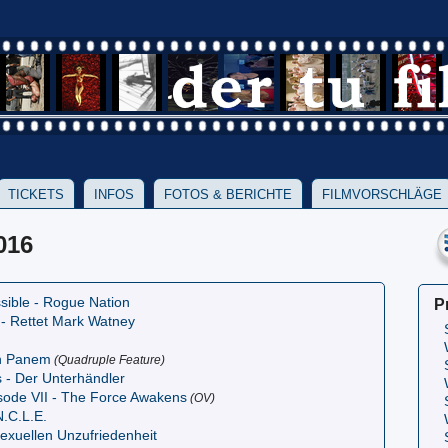
TICKETS
INFOS
FOTOS & BERICHTE
FILMVORSCHLÄGE
016
sible - Rogue Nation
P
 - Rettet Mark Watney
on Panem
(Quadruple Feature)
s - Der Unterhändler
sode VII - The Force Awakens
(OV)
.C.L.E.
sexuellen Unzufriedenheit