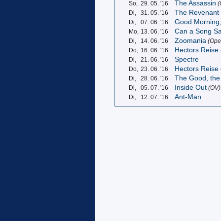
The Assassin
So,
29. 05. '16
(
The Revenant 
Di,
31. 05. '16
Good Morning,
Di,
07. 06. '16
Can a Song Sa
Mo,
13. 06. '16
Zoomania
Di,
14. 06. '16
(Open
Hectors Reise
Do,
16. 06. '16
Spectre
Di,
21. 06. '16
Hectors Reise
Do,
23. 06. '16
The Good, the
Di,
28. 06. '16
Inside Out
Di,
05. 07. '16
(OV)
Ant-Man
Di,
12. 07. '16