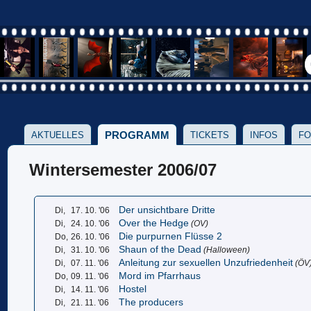
PROGRAMM
AKTUELLES
TICKETS
INFOS
FO
Wintersemester 2006/07
Der unsichtbare Dritte
Di,
17. 10. '06
Over the Hedge
Di,
24. 10. '06
(OV)
Die purpurnen Flüsse 2
Do,
26. 10. '06
Shaun of the Dead
Di,
31. 10. '06
(Halloween)
Anleitung zur sexuellen Unzufriedenheit
Di,
07. 11. '06
(ÖV
Mord im Pfarrhaus
Do,
09. 11. '06
Hostel
Di,
14. 11. '06
The producers
Di,
21. 11. '06