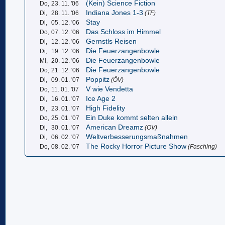
(Kein) Science Fiction
Do,
23. 11. '06
Indiana Jones 1-3
Di,
28. 11. '06
(TF)
Stay
Di,
05. 12. '06
Das Schloss im Himmel
Do,
07. 12. '06
Gernstls Reisen
Di,
12. 12. '06
Die Feuerzangenbowle
Di,
19. 12. '06
Die Feuerzangenbowle
Mi,
20. 12. '06
Die Feuerzangenbowle
Do,
21. 12. '06
Poppitz
Di,
09. 01. '07
(ÖV)
V wie Vendetta
Do,
11. 01. '07
Ice Age 2
Di,
16. 01. '07
High Fidelity
Di,
23. 01. '07
Ein Duke kommt selten allein
Do,
25. 01. '07
American Dreamz
Di,
30. 01. '07
(OV)
Weltverbesserungsmaßnahmen
Di,
06. 02. '07
The Rocky Horror Picture Show
Do,
08. 02. '07
(Fasching)