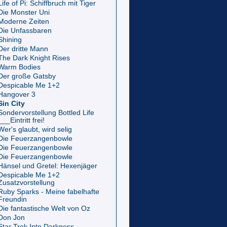
Life of Pi: Schiffbruch mit Tiger
Die Monster Uni
Moderne Zeiten
Die Unfassbaren
Shining
Der dritte Mann
The Dark Knight Rises
Warm Bodies
Der große Gatsby
Despicable Me 1+2
Hangover 3
Sin City
Sondervorstellung Bottled Life
___Eintritt frei!
Wer's glaubt, wird selig
Die Feuerzangenbowle
Die Feuerzangenbowle
Die Feuerzangenbowle
Hänsel und Gretel: Hexenjäger
Despicable Me 1+2
Zusatzvorstellung
Ruby Sparks - Meine fabelhafte
Freundin
Die fantastische Welt von Oz
Don Jon
Star Trek Into Darkness