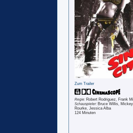
Zum Trailer
Robert Rodriguez, Frank Mi
Regie:
Bruce Willis, Mickey
Schauspieler:
Rourke, Jessica Alba
124 Minuten