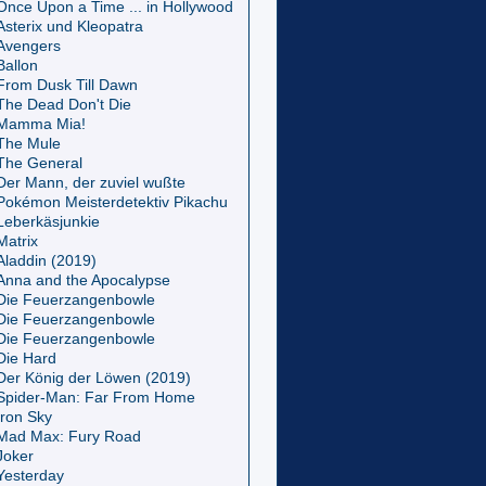
Once Upon a Time ... in Hollywood
Asterix und Kleopatra
Avengers
Ballon
From Dusk Till Dawn
The Dead Don't Die
Mamma Mia!
The Mule
The General
Der Mann, der zuviel wußte
Pokémon Meisterdetektiv Pikachu
Leberkäsjunkie
Matrix
Aladdin (2019)
Anna and the Apocalypse
Die Feuerzangenbowle
Die Feuerzangenbowle
Die Feuerzangenbowle
Die Hard
Der König der Löwen (2019)
Spider-Man: Far From Home
Iron Sky
Mad Max: Fury Road
Joker
Yesterday